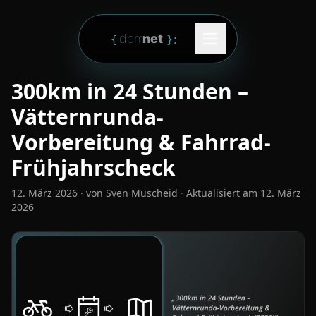
Zum Inhalt springen
dcm
net
{
}
;
300km in 24 Stunden –
Vätternrunda-
Vorbereitung & Fahrrad-
Frühjahrscheck
12. März 2026
· von
Sven Muscheid
·
Aktualisiert am
12. März
2026