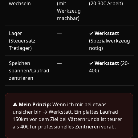
wechseln
(mit
(20-30€ Arbeit)
Werkzeug
machbar)
Lager
—
✓ Werkstatt
(Steuersatz,
(Spezialwerkzeug
Tretlager)
nötig)
Speichen
—
✓ Werkstatt
(20-
spannen/Laufrad
40€)
zentrieren
⚠️
Mein Prinzip:
Wenn ich mir bei etwas
unsicher bin → Werkstatt. Ein plattes Laufrad
150km vor dem Ziel bei Vätternrunda ist teurer
als 40€ für professionelles Zentrieren vorab.