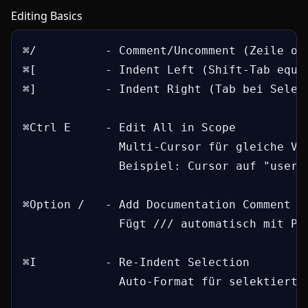
Editing Basics
⌘/          - Comment/Uncomment (Zeile ode
⌘[          - Indent Left (Shift-Tab equiv
⌘]          - Indent Right (Tab bei Selekt
⌘Ctrl E     - Edit All in Scope

              Multi-Cursor für gleiche Var
              Beispiel: Cursor auf "user" 
⌘Option /   - Add Documentation Comment

              Fügt /// automatisch mit Pla
⌘I          - Re-Indent Selection

              Auto-Format für selektierten