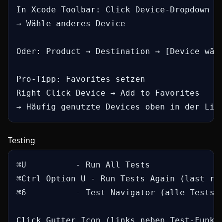
In Xcode Toolbar: Click Device-Dropdown (z
→ Wähle anderes Device

Oder: Product → Destination → [Device wähl
Pro-Tipp: Favorites setzen

Right Click Device → Add to Favorites

→ Häufig genutzte Devices oben in der Lis
Testing
⌘U          - Run All Tests

⌘Ctrl Option U - Run Tests Again (last run
⌘6          - Test Navigator (alle Tests i
Click Gutter Icon (links neben Test-Funkti