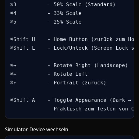
⌘3          - 50% Scale (Standard)

⌘4          - 33% Scale

⌘5          - 25% Scale

⌘Shift H    - Home Button (zurück zum Home
⌘Shift L    - Lock/Unlock (Screen Lock sim
⌘→          - Rotate Right (Landscape)

⌘←          - Rotate Left

⌘↑          - Portrait (zurück)

⌘Shift A    - Toggle Appearance (Dark ↔ Li
              Praktisch zum Testen von Co
Simulator-Device wechseln