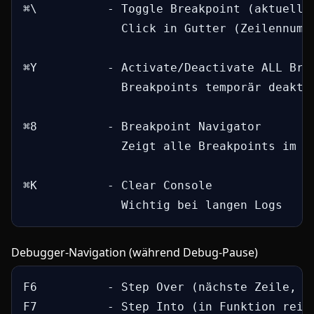
⌘\          - Toggle Breakpoint (aktuelle 
              Click in Gutter (Zeilennumme
⌘Y          - Activate/Deactivate ALL Brea
              Breakpoints temporär deaktiv
⌘8          - Breakpoint Navigator

              Zeigt alle Breakpoints im Pr
⌘K          - Clear Console

              Wichtig bei langen Logs
Debugger-Navigation (während Debug-Pause)
F6          - Step Over (nächste Zeile, ni
F7          - Step Into (in Funktion reing