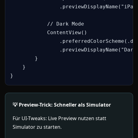
                .previewDisplayName("iPad"
            // Dark Mode

            ContentView()

                .preferredColorScheme(.dar
                .previewDisplayName("Dark 
        }

    }

}
💡 Preview-Trick: Schneller als Simulator
Für UI-Tweaks: Live Preview nutzen statt
Simulator zu starten.