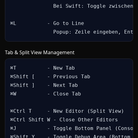
              Bei Swift: Toggle zwischen .
⌘L          - Go to Line

              Popup: Zeile eingeben, Ente
Tab & Split View Management
⌘T          - New Tab

⌘Shift [    - Previous Tab

⌘Shift ]    - Next Tab

⌘W          - Close Tab

⌘Ctrl T     - New Editor (Split View)

⌘Ctrl Shift W - Close Other Editors

⌘J          - Toggle Bottom Panel (Console
⌘Shift Y    - Toggle Debug Area (Bottom Pa