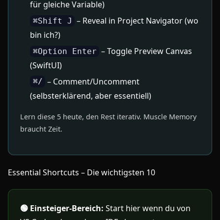
für gleiche Variable)
– Reveal in Project Navigator (wo
⌘Shift J
bin ich?)
– Toggle Preview Canvas
⌘Option Enter
(SwiftUI)
– Comment/Uncomment
⌘/
(selbsterklärend, aber essentiell)
Lern diese 5 heute, den Rest iterativ. Muscle Memory
braucht Zeit.
Essential Shortcuts – Die wichtigsten 10
🟢 Einsteiger-Bereich:
Start hier wenn du von