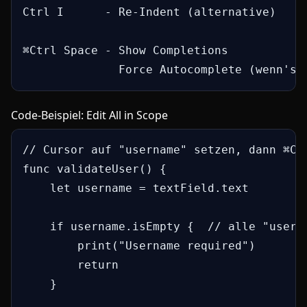
Ctrl I      - Re-Indent (alternative)

⌘Ctrl Space - Show Completions

              Force Autocomplete (wenn's 
Code-Beispiel: Edit All in Scope
// Cursor auf "username" setzen, dann ⌘Ctr
func validateUser() {

    let username = textField.text

    if username.isEmpty {  // alle "userna
        print("Username required")

        return

    }
