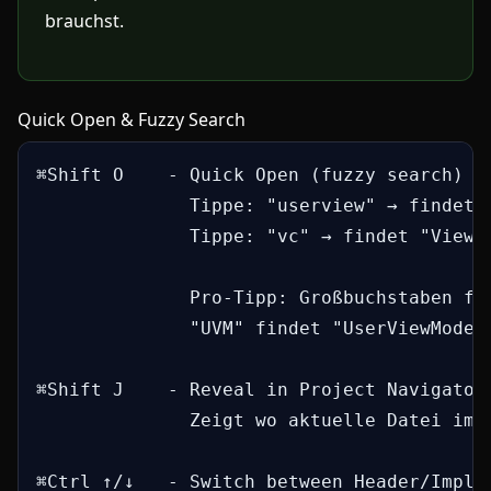
brauchst.
Quick Open & Fuzzy Search
⌘Shift O    - Quick Open (fuzzy search)

              Tippe: "userview" → findet "
              Tippe: "vc" → findet "ViewCo
              Pro-Tipp: Großbuchstaben für
              "UVM" findet "UserViewModel"
⌘Shift J    - Reveal in Project Navigator

              Zeigt wo aktuelle Datei im P
⌘Ctrl ↑/↓   - Switch between Header/Implem