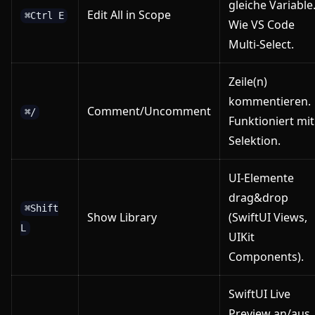
gleiche Variable
Edit All in Scope
⌘Ctrl E
Wie VS Code
Multi-Select.
Zeile(n)
kommentieren.
Comment/Uncomment
⌘/
Funktioniert mit
Selektion.
UI-Elemente
drag&drop
⌘Shift
Show Library
(SwiftUI Views,
L
UIKit
Components).
SwiftUI Live
Preview an/aus.