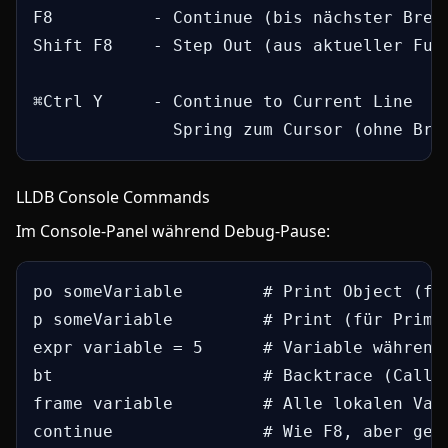
F8          - Continue (bis nächster Break
Shift F8    - Step Out (aus aktueller Funk
⌘Ctrl Y     - Continue to Current Line

              Spring zum Cursor (ohne Bre
LLDB Console Commands
Im Console-Panel während Debug-Pause:
po someVariable        # Print Object (für
p someVariable         # Print (für Primit
expr variable = 5      # Variable während 
bt                     # Backtrace (Call S
frame variable         # Alle lokalen Vari
continue               # Wie F8, aber geti