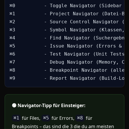
⌘0          - Toggle Navigator (Sidebar ei
⌘1          - Project Navigator (Datei-Bau
⌘2          - Source Control Navigator (Gi
⌘3          - Symbol Navigator (Klassen, F
⌘4          - Find Navigator (Suchergebnis
⌘5          - Issue Navigator (Errors & Wa
⌘6          - Test Navigator (Unit Tests)

⌘7          - Debug Navigator (Memory, CPU
⌘8          - Breakpoint Navigator (alle B
⌘9          - Report Navigator (Build-Log
🟢 Navigator-Tipp für Einsteiger:
für Files,
für Errors,
für
⌘1
⌘5
⌘8
Breakpoints – das sind die 3 die du am meisten