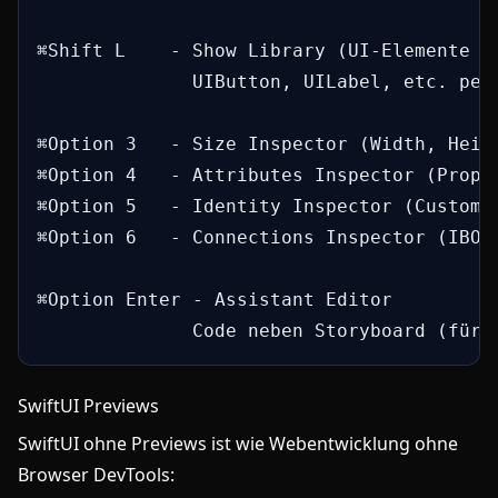
⌘Shift L    - Show Library (UI-Elemente dr
              UIButton, UILabel, etc. per 
⌘Option 3   - Size Inspector (Width, Heigh
⌘Option 4   - Attributes Inspector (Proper
⌘Option 5   - Identity Inspector (Custom C
⌘Option 6   - Connections Inspector (IBOut
⌘Option Enter - Assistant Editor

              Code neben Storyboard (für 
SwiftUI Previews
SwiftUI ohne Previews ist wie Webentwicklung ohne
Browser DevTools: