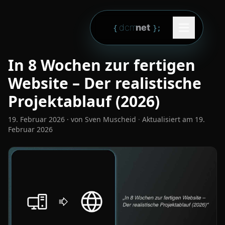
Zum Inhalt springen
dcm
net
{
}
;
In 8 Wochen zur fertigen
Website – Der realistische
Projektablauf (2026)
19. Februar 2026
· von
Sven Muscheid
·
Aktualisiert am
19.
Februar 2026